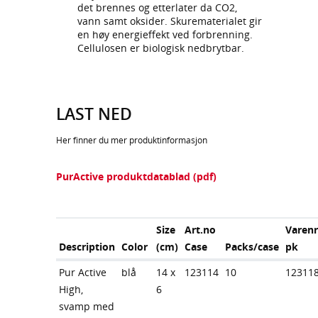
det brennes og etterlater da CO2,
vann samt oksider. Skurematerialet gir
en høy energieffekt ved forbrenning.
Cellulosen er biologisk nedbrytbar.
LAST NED
Her finner du mer produktinformasjon
PurActive produktdatablad (pdf)
Size
Art.no
Varen
Description
Color
(cm)
Case
Packs/case
pk
Pur Active
blå
14 x
123114
10
12311
High,
6
svamp med