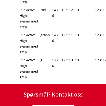
grep
Pur Active
rød
14 x
123112
10
12311
High,
6
svamp med
grep
Pur Active
grønn
14 x
123111
10
12311
High,
6
svamp med
grep
Pur Active
gul
14 x
123113
10
12311
High,
6
svamp med
grep
Spørsmål? Kontakt oss