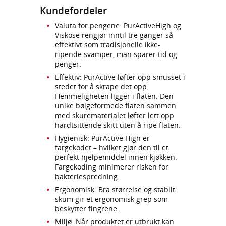
Kundefordeler
Valuta for pengene: PurActiveHigh og
Viskose rengjør inntil tre ganger så
effektivt som tradisjonelle ikke-
ripende svamper, man sparer tid og
penger.
Effektiv: PurActive løfter opp smusset i
stedet for å skrape det opp.
Hemmeligheten ligger i flaten. Den
unike bølgeformede flaten sammen
med skurematerialet løfter lett opp
hardtsittende skitt uten å ripe flaten.
Hygienisk: PurActive High er
fargekodet – hvilket gjør den til et
perfekt hjelpemiddel innen kjøkken.
Fargekoding minimerer risken for
bakteriespredning.
Ergonomisk: Bra størrelse og stabilt
skum gir et ergonomisk grep som
beskytter fingrene.
Miljø: Når produktet er utbrukt kan