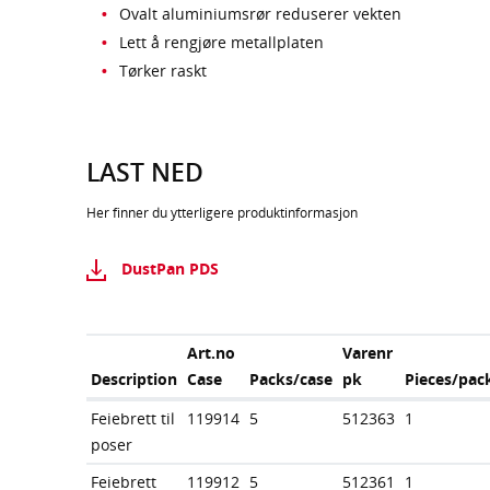
Ovalt aluminiumsrør reduserer vekten
Lett å rengjøre metallplaten
Tørker raskt
LAST NED
Her finner du ytterligere produktinformasjon
DustPan PDS
Art.no
Varenr
Description
Case
Packs/case
pk
Pieces/pac
Feiebrett til
119914
5
512363
1
poser
Feiebrett
119912
5
512361
1