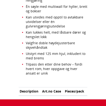
rengjøring
Én søyle med multiwall for hyller, brett
og bokser
Kan utvides med opptil to avtakbare
utvidelser eller én
gulvrengjøringsutvidelse
Kan lukkes helt, med låsbare dører og
hengslet lokk
Valgfrie doble høydejusterbare
skyvehåndtak
Utstyrt med 125 mm hjul, inkludert to
med brems
Tilpass den etter dine behov – fordi
hvert rom, hver oppgave og hver
ansatt er unik
Description
Art.no Case
Pieces/pack