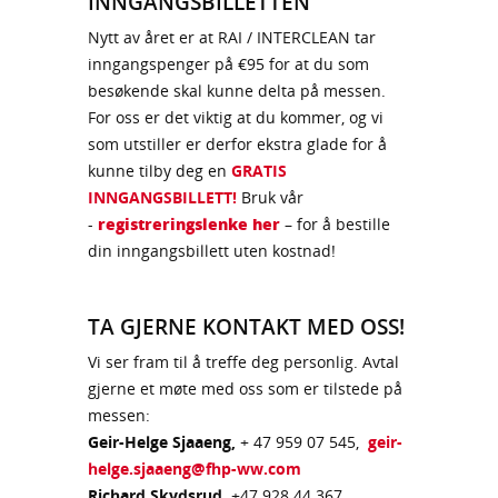
INNGANGSBILLETTEN
Nytt av året er at RAI / INTERCLEAN tar
inngangspenger på €95 for at du som
besøkende skal kunne delta på messen.
For oss er det viktig at du kommer, og vi
som utstiller er derfor ekstra glade for å
kunne tilby deg en
GRATIS
INNGANGSBILLETT!
Bruk vår
-
registreringslenke her
– for å bestille
din inngangsbillett uten kostnad!
TA GJERNE KONTAKT MED OSS!
Vi ser fram til å treffe deg personlig. Avtal
gjerne et møte med oss som er tilstede på
messen:
Geir-Helge Sjaaeng,
+ 47 959 07 545,
geir-
helge.sjaaeng@fhp-ww.com
Richard Skydsrud,
+47 928 44 367,