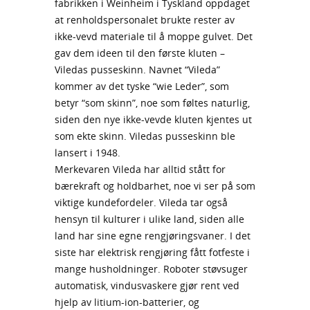
fabrikken i Weinheim i Tyskland oppdaget
at renholdspersonalet brukte rester av
ikke-vevd materiale til å moppe gulvet. Det
gav dem ideen til den første kluten –
Viledas pusseskinn. Navnet “Vileda”
kommer av det tyske “wie Leder”, som
betyr “som skinn”, noe som føltes naturlig,
siden den nye ikke-vevde kluten kjentes ut
som ekte skinn. Viledas pusseskinn ble
lansert i 1948.
Merkevaren Vileda har alltid stått for
bærekraft og holdbarhet, noe vi ser på som
viktige kundefordeler. Vileda tar også
hensyn til kulturer i ulike land, siden alle
land har sine egne rengjøringsvaner. I det
siste har elektrisk rengjøring fått fotfeste i
mange husholdninger. Roboter støvsuger
automatisk, vindusvaskere gjør rent ved
hjelp av litium-ion-batterier, og