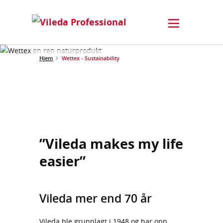
Hjem
Wettex - Sustainability
”Vileda makes my life
easier”
Vileda mer end 70 år
Vileda ble grunnlagt i 1948 og har opp