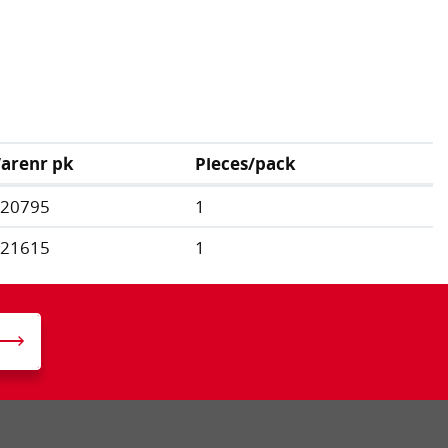
arenr pk
Pieces/pack
120795
1
121615
1