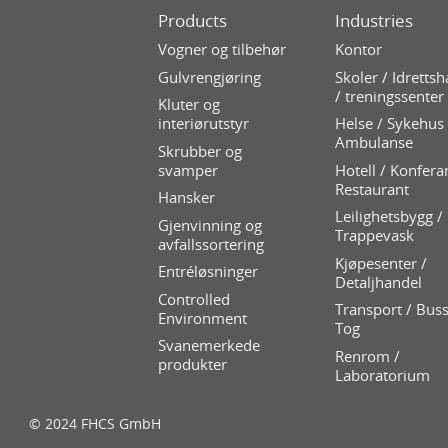
Products
Industries
Vogner og tilbehør
Kontor
Gulvrengjøring
Skoler / Idrettsh
/ treningssenter
Kluter og
interiørutstyr
Helse / Sykehus 
Ambulanse
Skrubber og
svamper
Hotell / Konfera
Restaurant
Hansker
Leilighetsbygg /
Gjenvinning og
Trappevask
avfallssortering
Kjøpesenter /
Entréløsninger
Detaljhandel
Controlled
Transport / Buss
Environment
Tog
Svanemerkede
Renrom /
produkter
Laboratorium
© 2024 FHCS GmbH