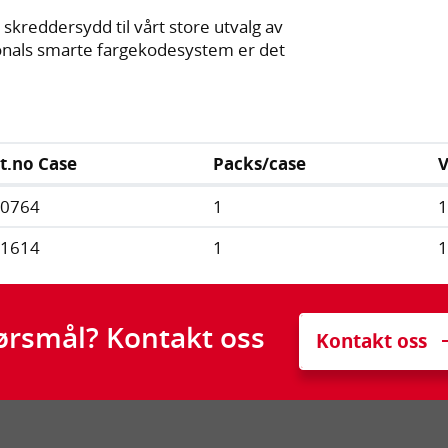
 skreddersydd til vårt store utvalg av
ionals smarte fargekodesystem er det
t.no Case
Packs/case
V
20764
1
21614
1
ørsmål? Kontakt oss
Kontakt oss