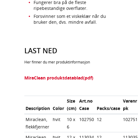
Fungerer bra på de fleste
ripebestandige overflater.
Forsvinner som et viskeklær når du
bruker den, dvs. mindre avfall.
LAST NED
Her finner du mer produktinformasjon
MiraClean produktdatablad(pdf)
Size
Art.no
Varenr
Description
Color
(cm)
Case
Packs/case
pk
Miraclean,
hvit
10 x
102750
12
102751
flekkfjerner
6
Miraclean
hvit
12 x
113034
12
113035