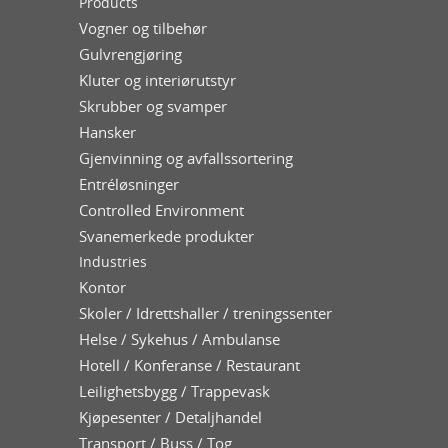
Products
Vogner og tilbehør
Gulvrengjøring
Kluter og interiørutstyr
Skrubber og svamper
Hansker
Gjenvinning og avfallssortering
Entréløsninger
Controlled Environment
Svanemerkede produkter
Industries
Kontor
Skoler / Idrettshaller / treningssenter
Helse / Sykehus / Ambulanse
Hotell / Konferanse / Restaurant
Leilighetsbygg / Trappevask
Kjøpesenter / Detaljhandel
Transport / Buss / Tog