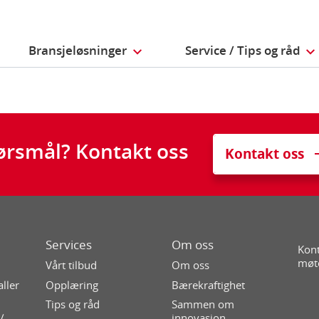
Bransjeløsninger
Service / Tips og råd
ørsmål? Kontakt oss
Kontakt oss
Services
Om oss
Kont
møt
Vårt tilbud
Om oss
aller
Opplæring
Bærekraftighet
Tips og råd
Sammen om
/
innovasjon