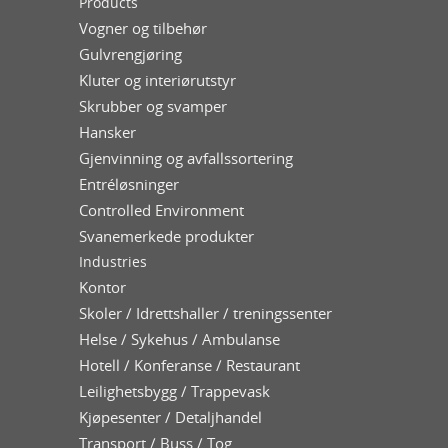
Products
Vogner og tilbehør
Gulvrengjøring
Kluter og interiørutstyr
Skrubber og svamper
Hansker
Gjenvinning og avfallssortering
Entréløsninger
Controlled Environment
Svanemerkede produkter
Industries
Kontor
Skoler / Idrettshaller / treningssenter
Helse / Sykehus / Ambulanse
Hotell / Konferanse / Restaurant
Leilighetsbygg / Trappevask
Kjøpesenter / Detaljhandel
Transport / Buss / Tog