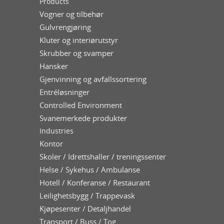
Products
Vogner og tilbehør
Gulvrengjøring
Kluter og interiørutstyr
Skrubber og svamper
Hansker
Gjenvinning og avfallssortering
Entréløsninger
Controlled Environment
Svanemerkede produkter
Industries
Kontor
Skoler / Idrettshaller / treningssenter
Helse / Sykehus / Ambulanse
Hotell / Konferanse / Restaurant
Leilighetsbygg / Trappevask
Kjøpesenter / Detaljhandel
Transport / Buss / Tog