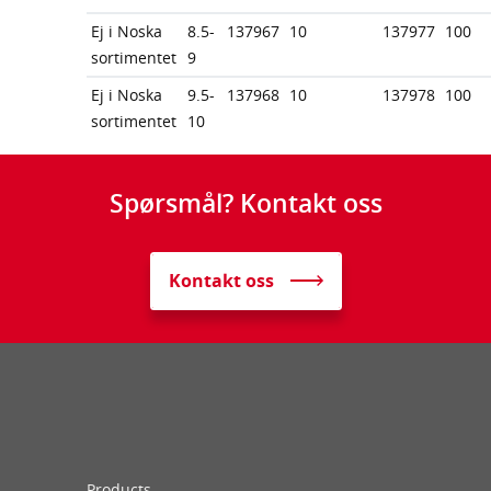
Ej i Noska
8.5-
137967
10
137977
100
sortimentet
9
Ej i Noska
9.5-
137968
10
137978
100
sortimentet
10
Spørsmål? Kontakt oss
Kontakt oss
Products