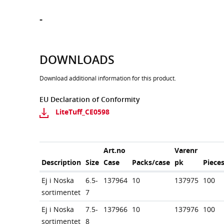
-
DOWNLOADS
Download additional information for this product.
EU Declaration of Conformity
LiteTuff_CE0598
Art.no
Varenr
Description
Size
Case
Packs/case
pk
Piece
Ej i Noska
6.5-
137964
10
137975
100
sortimentet
7
Ej i Noska
7.5-
137966
10
137976
100
sortimentet
8