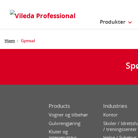
Produkter
Hjem
Gymsal
Sp
Products
Industries
Vogner og tilbehør
Kontor
Gulvrengjøring
Skoler / Idrettsh
/ treningssenter
Kluter og
interiørutstyr
Helse / Sykehus 