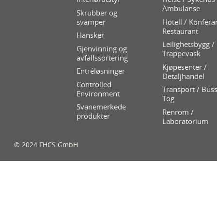
Ambulanse
Skrubber og
svamper
Hotell / Konfera
Restaurant
Hansker
Leilighetsbygg /
Gjenvinning og
Trappevask
avfallssortering
Kjøpesenter /
Entréløsninger
Detaljhandel
Controlled
Transport / Buss
Environment
Tog
Svanemerkede
Renrom /
produkter
Laboratorium
© 2024 FHCS GmbH