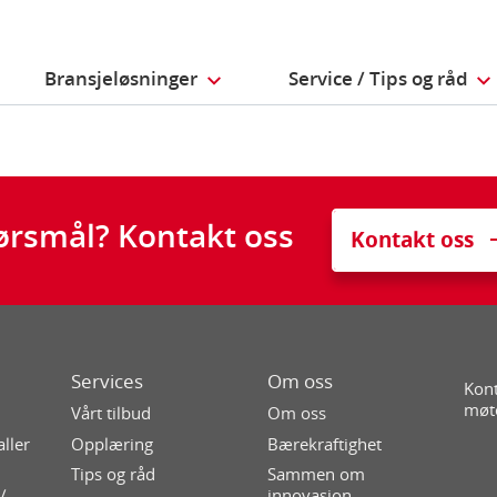
Bransjeløsninger
Service / Tips og råd
ørsmål? Kontakt oss
Kontakt oss
Services
Om oss
Kont
møt
Vårt tilbud
Om oss
aller
Opplæring
Bærekraftighet
Tips og råd
Sammen om
/
innovasjon