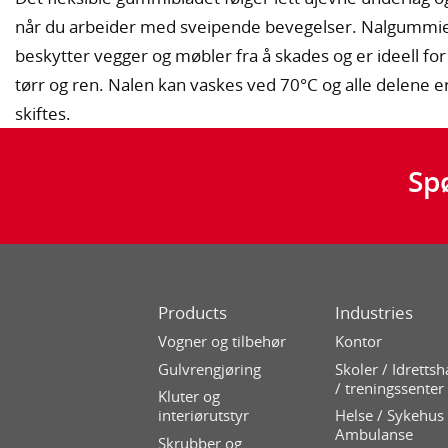
når du arbeider med sveipende bevegelser. Nalgummie
beskytter vegger og møbler fra å skades og er ideell fo
tørr og ren. Nalen kan vaskes ved 70°C og alle delene 
skiftes.
Sp
Products
Industries
Vogner og tilbehør
Kontor
Gulvrengjøring
Skoler / Idrettsh
/ treningssenter
Kluter og
interiørutstyr
Helse / Sykehus 
Ambulanse
Skrubber og