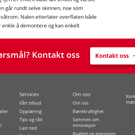
n går rundt selve skinnen, noe som
r våtrom. Nalen etterlater overflaten både
er enkle å demontere og kan enkelt
ørsmål? Kontakt oss
Kontakt oss
Services
Om oss
Kont
møt
Vårt tilbud
Om oss
aller
Opplæring
Bærekraftighet
Tips og råd
Sammen om
/
innovasjon
Last ned
Kvalitet og ergonomi