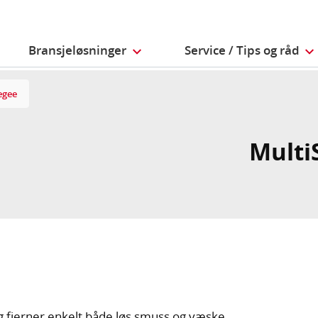
Bransjeløsninger
Service / Tips og råd
egee
Multi
og fjerner enkelt både løs smuss og væske