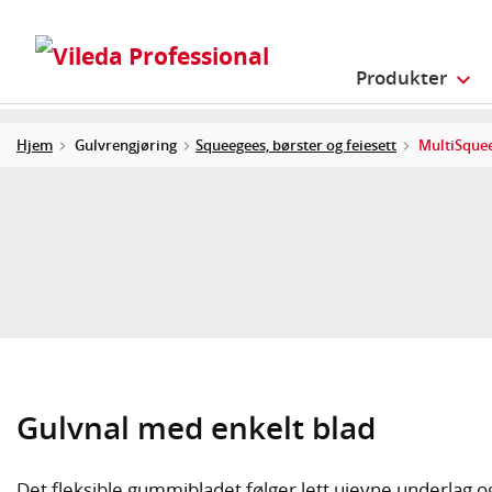
Produkter
Hjem
Gulvrengjøring
Squeegees, børster og feiesett
MultiSque
Gulvnal med enkelt blad
Det fleksible gummibladet følger lett ujevne underlag 