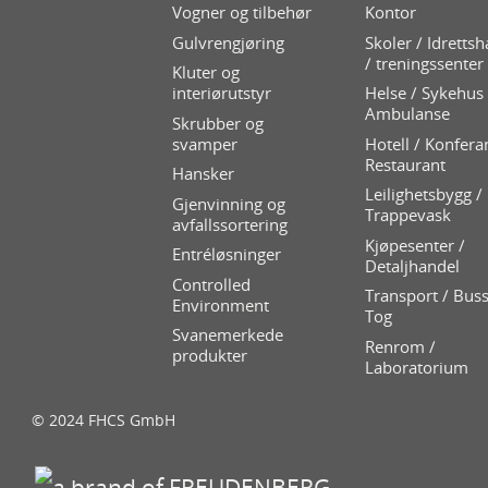
Vogner og tilbehør
Kontor
Gulvrengjøring
Skoler / Idrettsh
/ treningssenter
Kluter og
interiørutstyr
Helse / Sykehus 
Ambulanse
Skrubber og
svamper
Hotell / Konfera
Restaurant
Hansker
Leilighetsbygg /
Gjenvinning og
Trappevask
avfallssortering
Kjøpesenter /
Entréløsninger
Detaljhandel
Controlled
Transport / Buss
Environment
Tog
Svanemerkede
Renrom /
produkter
Laboratorium
© 2024 FHCS GmbH