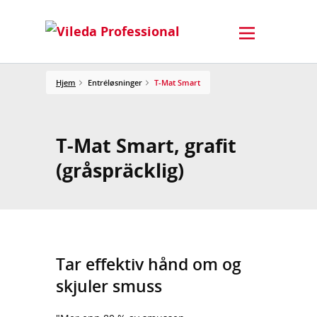
Hjem
Entréløsninger
T-Mat Smart
T-Mat Smart, grafit
(gråspräcklig)
Tar effektiv hånd om og
skjuler smuss