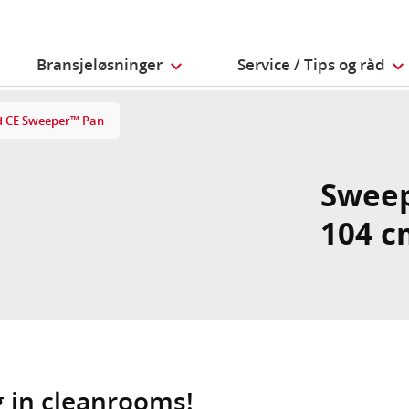
Bransjeløsninger
Service / Tips og råd
d CE Sweeper™ Pan
Sweep
104 c
 in cleanrooms!