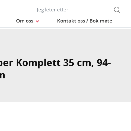
Om oss
Kontakt oss / Bok møte
er Komplett 35 cm, 94-
m