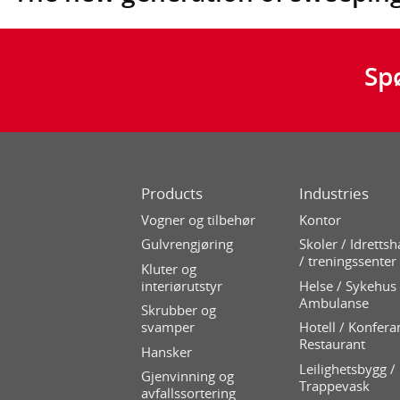
Sp
Products
Industries
Vogner og tilbehør
Kontor
Gulvrengjøring
Skoler / Idrettsh
/ treningssenter
Kluter og
interiørutstyr
Helse / Sykehus 
Ambulanse
Skrubber og
svamper
Hotell / Konfera
Restaurant
Hansker
Leilighetsbygg /
Gjenvinning og
Trappevask
avfallssortering