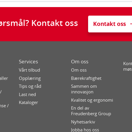
ørsmål? Kontakt oss
Kontakt oss
Services
Om oss
Kont
møt
Vårt tilbud
Om oss
aller
Opplæring
Bærekraftighet
Tips og råd
Sammen om
/
innovasjon
Last ned
Kvalitet og ergonomi
Kataloger
nse /
En del av
Freudenberg Group
Nyhetsarkiv
Jobba hos oss