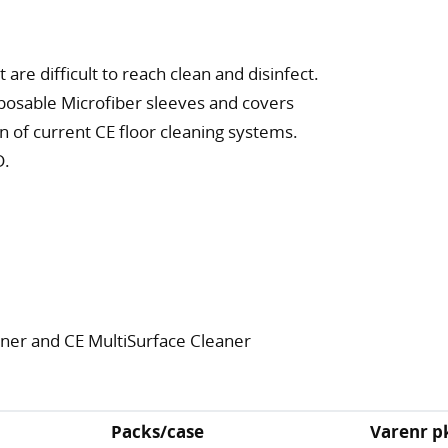
 are difficult to reach clean and disinfect.
posable Microfiber sleeves and covers
n of current CE floor cleaning systems.
D.
eaner and CE MultiSurface Cleaner
Packs/case
Varenr p