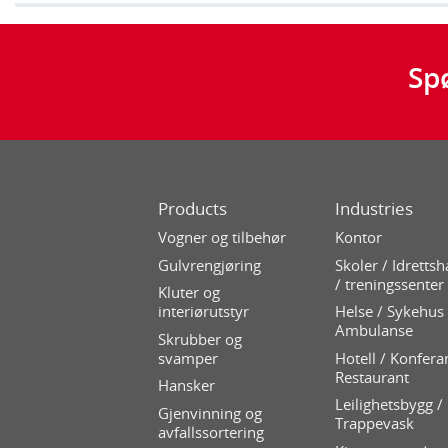
Sp
Products
Industries
Vogner og tilbehør
Kontor
Gulvrengjøring
Skoler / Idrettsh
/ treningssenter
Kluter og
interiørutstyr
Helse / Sykehus 
Ambulanse
Skrubber og
svamper
Hotell / Konfera
Restaurant
Hansker
Leilighetsbygg /
Gjenvinning og
Trappevask
avfallssortering