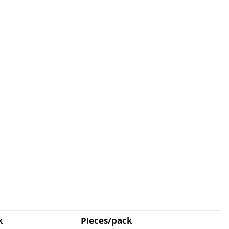
k
Pieces/pack